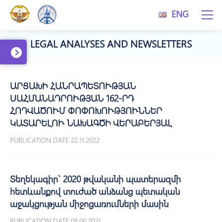
ENG
LEGAL ANALYSES AND NEWSLETTERS
ԱՐՑԱԽԻ ՀԱՆՐԱՊԵՏՈՒԹՅԱՆ
ՍԱՀՄԱՆԱԴՐՈՒԹՅԱՆ 162-ՐԴ
ՀՈԴՎԱԾՈՒՄ ՓՈՓՈԽՈՒԹՅՈՒՆՆԵՐ
ԿԱՏԱՐԵԼՈՒ ՆԱԽԱԳԾԻ ՎԵՐԱԲԵՐՅԱԼ
PUBLICATION DATE 22.11.2022
Տեղեկագիր` 2020 թվականի պատերազմի
հետևանքով տուժած անձանց պետական
աջակցության միջոցառումների մասին
PUBLICATION DATE 08.06.2021