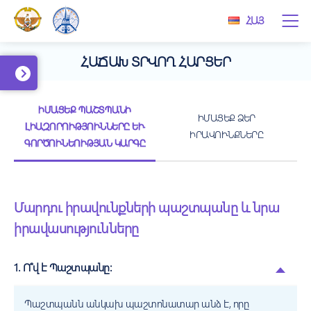
ՀԱՅ
ՀԱՃԱԽ ՏՐՎՈՂ ՀԱՐՑԵՐ
ԻՄԱՑԵՔ ՊԱՇՏՊԱՆԻ
ԻՄԱՑԵՔ ՁԵՐ
ԼԻԱԶՈՐՈՒԹՅՈՒՆՆԵՐԸ ԵՒ Գ
ԻՐԱՎՈՒՆՔՆԵՐԸ
ՈՐԾՈՒՆԵՈՒԹՅԱՆ ԿԱՐԳԸ
Մարդու իրավունքների պաշտպանը և նրա
իրավասությունները
1. Ո՞վ է Պաշտպանը:
Պաշտպանն անկախ պաշտոնատար անձ է, որը