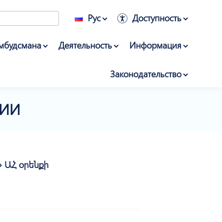
Рус
Доступность
мбудсмана
Деятельность
Информация
Законодательство
ЦИИ
 ԱՀ օրենքի