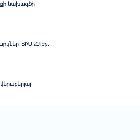
նքի նախագծի
կներ՝ ՏԻՄ 2019թ.
 վերաբերյալ