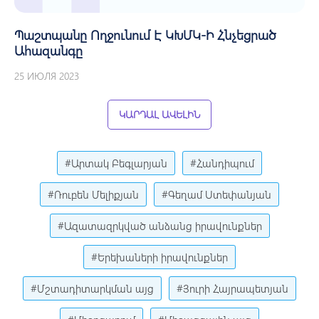
Պաշտպանը Ողջունում Է ԿԽՄԿ-Ի Հնչեցրած
Ահազանգը
25 ИЮЛЯ 2023
ԿԱՐԴԱԼ ԱՎԵԼԻՆ
#Արտակ Բեգլարյան
#Հանդիպում
#Ռուբեն Մելիքյան
#Գեղամ Ստեփանյան
#Ազատազրկված անձանց իրավունքներ
#Երեխաների իրավունքներ
#Մշտադիտարկման այց
#Յուրի Հայրապետյան