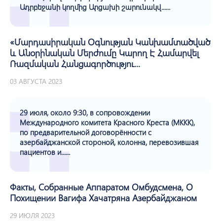
Ադրբեջանի կողմից Արցախի շարունակվ......
«Մարդասիրական Օգնության Կանխամտածված
ԵՒ Անօրինական Մերժումը Կարող Է Համարվել
Ռազմական Հանցագործությու...
03 АВГУСТА 2023
29 июля, около 9:30, в сопровождении
Международного комитета Красного Креста (МККК),
по предварительной договорённости с
азербайджанской стороной, колонна, перевозившая
пациентов и......
Факты, Собранные Аппаратом Омбудсмена, О
Похищении Вагифа Хачатряна Азербайджаном
29 ИЮЛЯ 2023