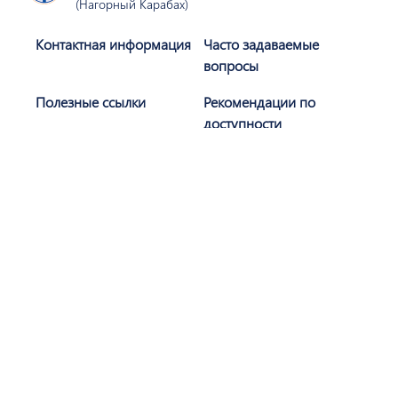
(Нагорный Карабах)
Контактная информация
Часто задаваемые
вопросы
Полезные ссылки
Рекомендации по
доступности
Политика
Карта сайта
конфиденциальности
Присоединяйтесь к нам
Подписаться
Сайт разработан при поддержке АОБС (
AGBU
)