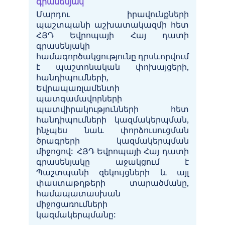
գրասենյակ
Մարդու
իրավունքների
պաշտպանի
աշխատակազմի
հետ
ՀՅԴ
Եվրոպայի
Հայ
դատի
գրասենյակի
համագործակցությունը
դրսևորվում
է
պաշտոնական
փոխայցերի
,
հանդիպումների
,
Եվրապառլամենտի
պատգամավորների
պատվիրակությունների
հետ
հանդիպումների
կազմակերպման
,
ինչպես
նաև
փորձուսուցման
ծրագրերի
կազմակերպման
միջոցով
:
ՀՅԴ
Եվրոպայի
Հայ
դատի
գրասենյակը
աջակցում
է
Պաշտպանի
զեկույցների
և
այլ
փաստաթղթերի
տարածմանը
,
համապատասխան
միջոցառումների
կազմակերպմանը
: