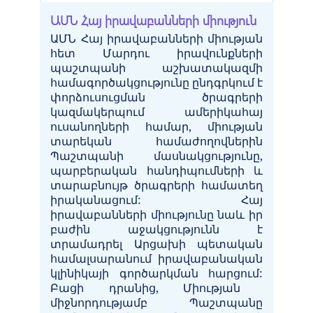
ԱՄՆ Հայ իրավաբանների միություն
ԱՄՆ
Հայ
իրավաբանների
միության
հետ
Մարդու
իրավունքների
պաշտպանի
աշխատակազմի
համագործակցությունը
ընդգրկում
է
փորձուսուցման
ծրագրերի
կազմակերպում
ամերիկահայ
ուսանողների համար
,
միության
տարեկան
համաժողովներին
Պաշտպանի
մասնակցությունը
,
պարբերական
հանդիպումների
և
տարաբնույթ
ծրագրերի
համատեղ
իրականացում
:
Հայ
իրավաբանների
միությունը
նաև
իր
բաժին
աջակցությունն
է
տրամադրել
Արցախի
պետական
համալսարանում
իրավաբանական
կլինիկայի
գործարկման
հարցում
:
Բացի դրանից, Միության
միջնորդությամբ Պաշտպանը