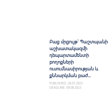
Բաց մրցույթ` Պաշտպանի
աշխատակազմի
դեպարտամենտի
բողոքների
ուսումնասիրության և
քննարկման բաժ...
PUBLISHED: 26.07.2023
DEADLINE: 09.08.2023