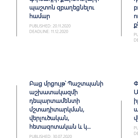
պաշտոն զբաղեցնելու
բ
համար
ո
ք
PUBLISHED: 20.11.2020
DEADLINE: 11.12.2020
PU
DE
Բաց մրցույթ՝ Պաշտպանի
Փ
աշխատակազմի
Ա
դեպարտամենտի
ի
մշտադիտարկման,
պ
վերլուծական,
վ
հետազոտական և կ...
PU
DE
PUBLISHED: 30.07.2020