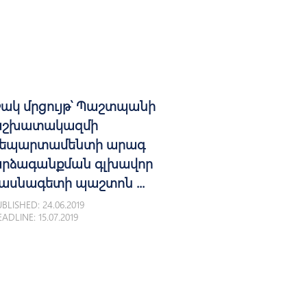
ակ մրցույթ՝ Պաշտպանի
շխատակազմի
եպարտամենտի արագ
րձագանքման գլխավոր
ասնագետի պաշտոն ...
BLISHED: 24.06.2019
ADLINE: 15.07.2019