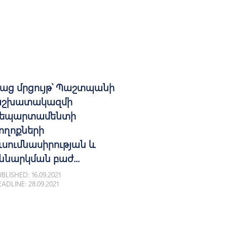
աց մրցույթ՝ Պաշտպանի
շխատակազմի
եպարտամենտի
ողոքների
ւսումնասիրության և
ննարկման բաժ...
BLISHED: 16.09.2021
ADLINE: 28.09.2021