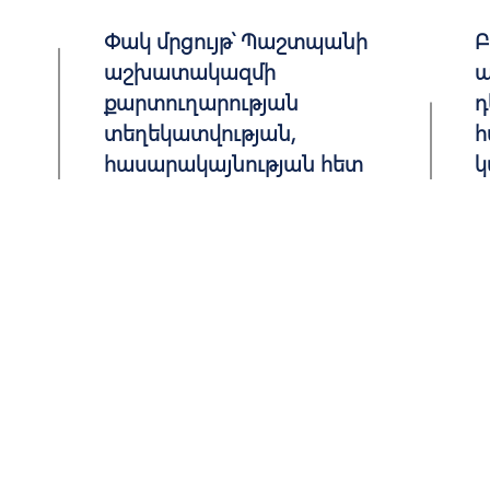
Փակ մրցույթ՝ Պաշտպանի
Բ
աշխատակազմի
ա
քարտուղարության
դ
տեղեկատվության,
հ
հասարակայնության հետ
կ
կապ...
PU
DE
PUBLISHED: 02.05.2019
DEADLINE: 23.05.2019
Контактная информация
Часто задаваемые во