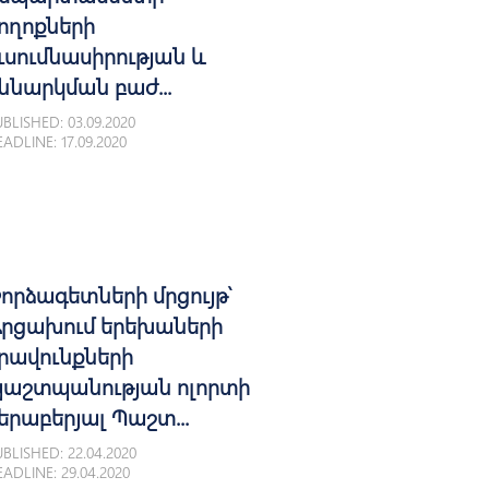
ողոքների
ւսումնասիրության և
ննարկման բաժ...
BLISHED: 03.09.2020
ADLINE: 17.09.2020
որձագետների մրցույթ՝
րցախում երեխաների
րավունքների
աշտպանության ոլորտի
երաբերյալ Պաշտ...
BLISHED: 22.04.2020
ADLINE: 29.04.2020