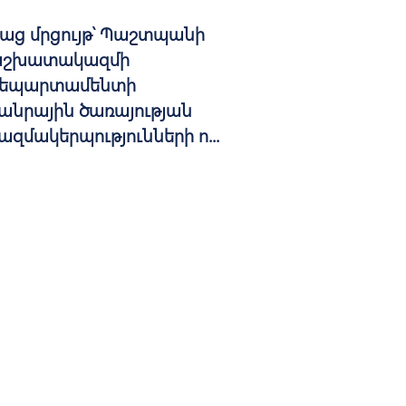
աց մրցույթ՝ Պաշտպանի
շխատակազմի
եպարտամենտի
անրային ծառայության
ազմակերպությունների ո...
BLISHED: 07.11.2018
ADLINE: 25.11.2018
просы
Присоединяйтесь к нам