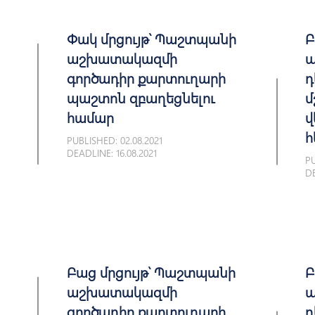
Փակ մրցույթ՝ Պաշտպանի
Բ
աշխատակազմի
ա
գործադիր քարտուղարի
դ
պաշտոն զբաղեցնելու
մ
համար
վ
հ
PUBLISHED: 02.08.2021
DEADLINE: 16.08.2021
PU
DE
Բաց մրցույթ՝ Պաշտպանի
Բ
աշխատակազմի
ա
գործադիր քարտուղարի
դ