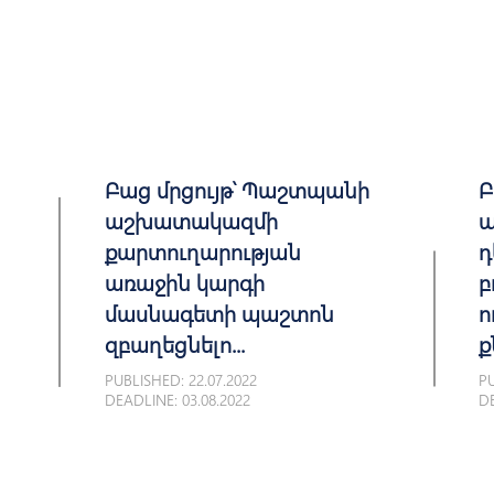
Բաց մրցույթ՝ Պաշտպանի
Բ
աշխատակազմի
ա
քարտուղարության
դ
առաջին կարգի
բ
մասնագետի պաշտոն
ո
զբաղեցնելո...
ք
PUBLISHED: 22.07.2022
PU
DEADLINE: 03.08.2022
DE