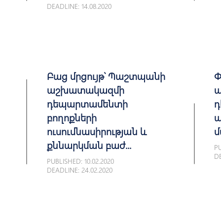
DEADLINE: 14.08.2020
Բաց մրցույթ՝ Պաշտպանի
Փ
աշխատակազմի
ա
դեպարտամենտի
դ
բողոքների
ա
ուսումնասիրության և
մ
քննարկման բաժ...
PU
DE
PUBLISHED: 10.02.2020
DEADLINE: 24.02.2020