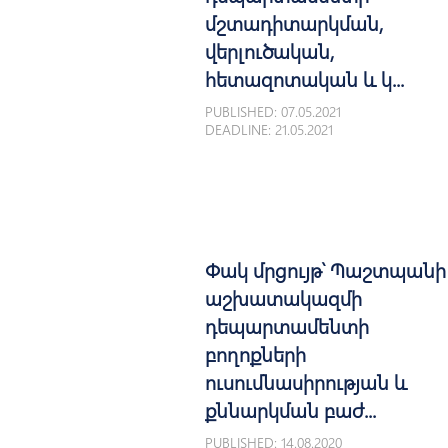
մշտադիտարկման,
վերլուծական,
հետազոտական և կ...
PUBLISHED: 07.05.2021
DEADLINE: 21.05.2021
Փակ մրցույթ՝ Պաշտպանի
աշխատակազմի
դեպարտամենտի
բողոքների
ուսումնասիրության և
քննարկման բաժ...
PUBLISHED: 14.08.2020